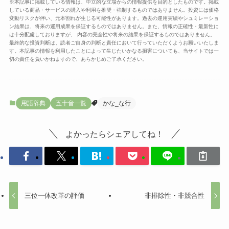
※本記事に掲載している情報は、中立的な立場からの情報提供を目的としたものです。掲載
している商品・サービスの購入や利用を推奨・強制するものではありません。投資には価格
変動リスクが伴い、元本割れが生じる可能性があります。過去の運用実績やシュミレーショ
ン結果は、将来の運用成果を保証するものではありません。また、情報の正確性・最新性に
は十分配慮しておりますが、 内容の完全性や将来の結果を保証するものではありません。
最終的な投資判断は、読者ご自身の判断と責任において行っていただくようお願いいたしま
す。本記事の情報を利用したことによって生じたいかなる損害についても、当サイトでは一
切の責任を負いかねますので、あらかじめご了承ください。
用語辞典
五十音一覧
かな_な行
よかったらシェアしてね！
三位一体改革の評価
非排除性・非競合性