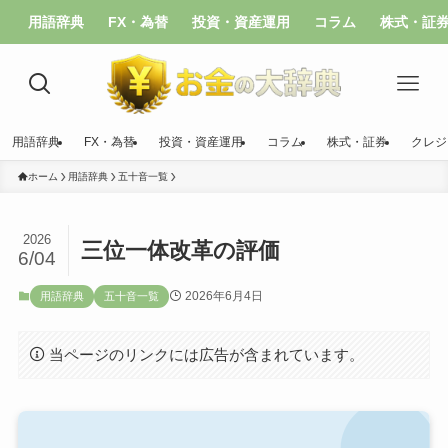
用語辞典
FX・為替
投資・資産運用
コラム
株式・証
用語辞典
FX・為替
投資・資産運用
コラム
株式・証券
クレジ
ホーム
用語辞典
五十音一覧
2026
三位一体改革の評価
6/04
2026年6月4日
用語辞典
五十音一覧
当ページのリンクには広告が含まれています。