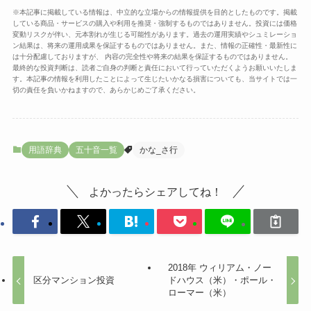
※本記事に掲載している情報は、中立的な立場からの情報提供を目的としたものです。掲載
している商品・サービスの購入や利用を推奨・強制するものではありません。投資には価格
変動リスクが伴い、元本割れが生じる可能性があります。過去の運用実績やシュミレーショ
ン結果は、将来の運用成果を保証するものではありません。また、情報の正確性・最新性に
は十分配慮しておりますが、 内容の完全性や将来の結果を保証するものではありません。
最終的な投資判断は、読者ご自身の判断と責任において行っていただくようお願いいたしま
す。本記事の情報を利用したことによって生じたいかなる損害についても、当サイトでは一
切の責任を負いかねますので、あらかじめご了承ください。
用語辞典
五十音一覧
かな_さ行
よかったらシェアしてね！
2018年 ウィリアム・ノー
区分マンション投資
ドハウス（米）・ポール・
ローマー（米）