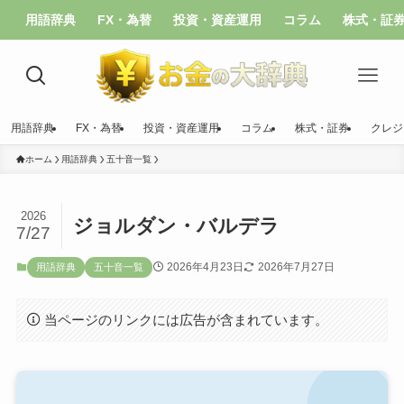
用語辞典
FX・為替
投資・資産運用
コラム
株式・証
用語辞典
FX・為替
投資・資産運用
コラム
株式・証券
クレジ
ホーム
用語辞典
五十音一覧
2026
ジョルダン・バルデラ
7/27
2026年4月23日
2026年7月27日
用語辞典
五十音一覧
当ページのリンクには広告が含まれています。