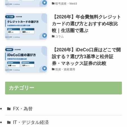
暗号資産・Web3
【2026年】年会費無料クレジット
カードの選び方とおすすめ4枚比
較｜生活圏で選ぶ
コラム
【2026年】iDeCo口座はどこで開
設する？選び方3基準と松井証
券・マネックス証券の比較
投資・資産運用
カテゴリー
FX・為替
IT・デジタル経済