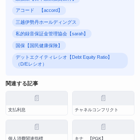
アコード 【accord】
三越伊勢丹ホールディングス
私的録音保証金管理協会【sarah】
国保【国民健康保険】
デットエクイティレシオ【Debt Equity Ratio】
（D/Eレシオ）
関連する記事
📄
📄
支払利息
チャネルコンフリクト
📄
📄
個人消費関連指標
キナ 【PGK】