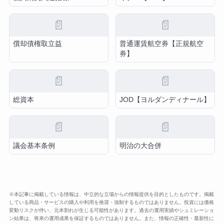
📄
📄
償却債権取立益
普通運賃航空券【正規航空
券】
📄
📄
総資本
JOD【ヨルダンディナール】
📄
📄
議会基本条例
明治の大合併
※本記事に掲載している情報は、中立的な立場からの情報提供を目的としたものです。掲載
している商品・サービスの購入や利用を推奨・強制するものではありません。投資には価格
変動リスクが伴い、元本割れが生じる可能性があります。過去の運用実績やシュミレーショ
ン結果は、将来の運用成果を保証するものではありません。また、情報の正確性・最新性に