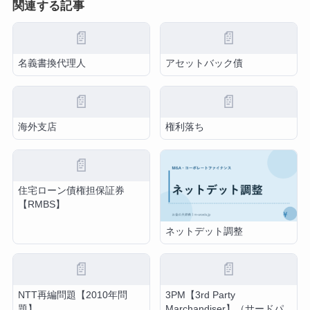
関連する記事
📄
📄
名義書換代理人
アセットバック債
📄
📄
海外支店
権利落ち
📄
住宅ローン債権担保証券
【RMBS】
ネットデット調整
📄
📄
NTT再編問題【2010年問
3PM【3rd Party
題】
Marchandiser】（サードパ