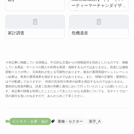
ーティーマーチャンダイザ
ー）
📄
📄
家計調査
危機遺産
※本記事に掲載している情報は、中立的な立場からの情報提供を目的としたものです。掲載
している商品・サービスの購入や利用を推奨・強制するものではありません。投資には価格
変動リスクが伴い、元本割れが生じる可能性があります。過去の運用実績やシュミレーショ
ン結果は、将来の運用成果を保証するものではありません。また、情報の正確性・最新性に
は十分配慮しておりますが、 内容の完全性や将来の結果を保証するものではありません。
最終的な投資判断は、読者ご自身の判断と責任において行っていただくようお願いいたしま
す。本記事の情報を利用したことによって生じたいかなる損害についても、当サイトでは一
切の責任を負いかねますので、あらかじめご了承ください。
ビジネス・企業・会計
業種・セクター
英字_A