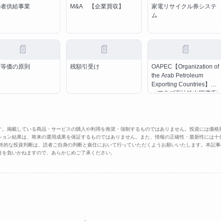
働者供給事業
M&A 【企業買収】
家電リサイクル券システ
ム
📄
📄
📄
面等価の原則
残額引受け
OAPEC【Organization of
the Arab Petroleum
Exporting Countries】
（アラブ石油輸出国機香j
す。掲載している商品・サービスの購入や利用を推奨・強制するものではありません。投資には価格
ション結果は、将来の運用成果を保証するものではありません。また、情報の正確性・最新性には十
最終的な投資判断は、読者ご自身の判断と責任において行っていただくようお願いいたします。本記事
任を負いかねますので、あらかじめご了承ください。