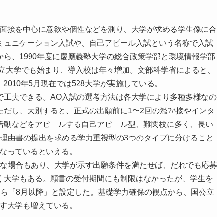
や面接を中心に意欲や個性などを測り、大学が求める学生像に合
ミュニケーション入試や、自己アピール入試という名称で入試
ら、1990年度に慶應義塾大学の総合政策学部と環境情報学部
国立大学でも始まり、導入校は年々増加。文部科学省によると、
、2010年5月現在では528大学が実施している。
で工夫できる。AO入試の選考方法は各大学により多種多様なの
だし、大別すると、正式の出願前に1〜2回の濫?ﾊ接やインタ
活動などをアピールする自己アピール型、難関校に多く、長い
志望理由書の提出を求める学力重視型の3つのタイプに分けること
となっているといえる。
要な場合もあり、大学が示す出願条件を満たせば、だれでも応募
く大学もある。願書の受付期間にも制限はなかったが、学生を
度から「8月以降」と設定した。基礎学力確保の観点から、国公立
課す大学も増えている。