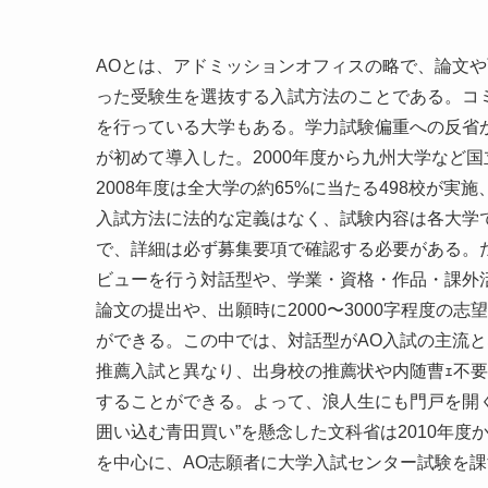
AOとは、アドミッションオフィスの略で、論文
った受験生を選抜する入試方法のことである。コ
を行っている大学もある。学力試験偏重への反省か
が初めて導入した。2000年度から九州大学など
2008年度は全大学の約65%に当たる498校が実施
入試方法に法的な定義はなく、試験内容は各大学
で、詳細は必ず募集要項で確認する必要がある。た
ビューを行う対話型や、学業・資格・作品・課外
論文の提出や、出願時に2000〜3000字程度の
ができる。この中では、対話型がAO入試の主流
推薦入試と異なり、出身校の推薦状や内随曹ｪ不
することができる。よって、浪人生にも門戸を開
囲い込む青田買い”を懸念した文科省は2010年
を中心に、AO志願者に大学入試センター試験を