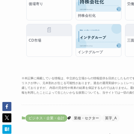
後場寄り
労
持株会社化
📄
CD市場
三
インテグループ
※本記事に掲載している情報は、中立的な立場からの情報提供を目的としたもので
リスクが伴い、元本割れが生じる可能性があります。過去の運用実績やシュミレー
慮しておりますが、 内容の完全性や将来の結果を保証するものではありません。
報を利用したことによって生じたいかなる損害についても、当サイトでは一切の責
ビジネス・企業・会計
業種・セクター
英字_A