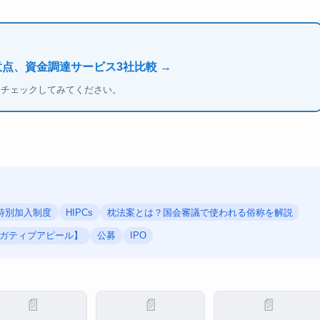
意点、資金調達サービス3社比較 →
もチェックしてみてください。
特別加入制度
HIPCs
枕法案とは？国会審議で使われる俗称を解説
ガティブアピール】
公募
IPO
📄
📄
📄