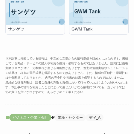
サンゲツ
GWM Tank
※本記事に掲載している情報は、中立的な立場からの情報提供を目的としたものです。掲載
している商品・サービスの購入や利用を推奨・強制するものではありません。投資には価格
変動リスクが伴い、元本割れが生じる可能性があります。過去の運用実績やシュミレーショ
ン結果は、将来の運用成果を保証するものではありません。また、情報の正確性・最新性に
は十分配慮しておりますが、 内容の完全性や将来の結果を保証するものではありません。
最終的な投資判断は、読者ご自身の判断と責任において行っていただくようお願いいたしま
す。本記事の情報を利用したことによって生じたいかなる損害についても、当サイトでは一
切の責任を負いかねますので、あらかじめご了承ください。
ビジネス・企業・会計
業種・セクター
英字_A