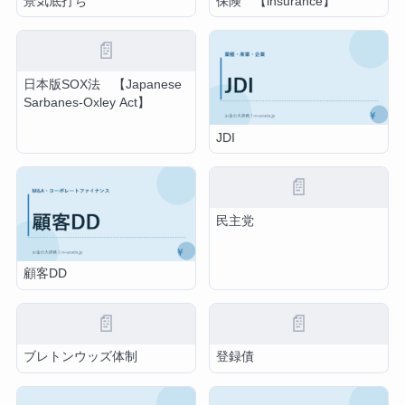
景気底打ち
保険 【insurance】
📄
日本版SOX法 【Japanese
Sarbanes-Oxley Act】
JDI
📄
民主党
顧客DD
📄
📄
ブレトンウッズ体制
登録債