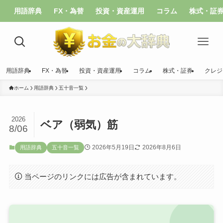
用語辞典
FX・為替
投資・資産運用
コラム
株式・証
用語辞典
FX・為替
投資・資産運用
コラム
株式・証券
クレジ
ホーム
用語辞典
五十音一覧
2026
ベア（弱気）筋
8/06
2026年5月19日
2026年8月6日
用語辞典
五十音一覧
当ページのリンクには広告が含まれています。