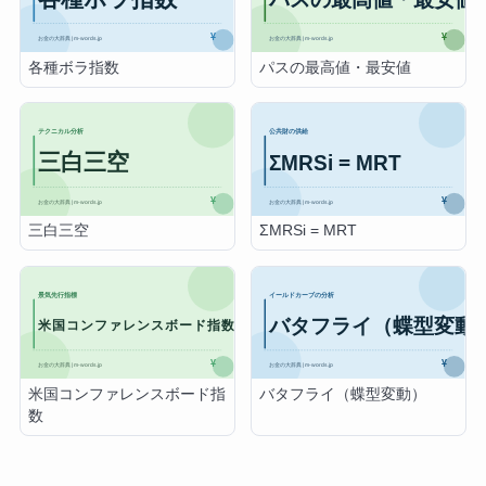
各種ボラ指数
パスの最高値・最安値
三白三空
ΣMRSi = MRT
米国コンファレンスボード指
バタフライ（蝶型変動）
数