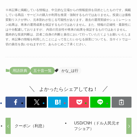
※本記事に掲載している情報は、中立的な立場からの情報提供を目的としたものです。掲載
している商品・サービスの購入や利用を推奨・強制するものではありません。投資には価格
変動リスクが伴い、元本割れが生じる可能性があります。過去の運用実績やシュミレーショ
ン結果は、将来の運用成果を保証するものではありません。また、情報の正確性・最新性に
は十分配慮しておりますが、 内容の完全性や将来の結果を保証するものではありません。
最終的な投資判断は、読者ご自身の判断と責任において行っていただくようお願いいたしま
す。本記事の情報を利用したことによって生じたいかなる損害についても、当サイトでは一
切の責任を負いかねますので、あらかじめご了承ください。
用語辞典
五十音一覧
かな_は行
よかったらシェアしてね！
USD/CNH（ドル人民元オ
クーポン（利息）
フショア）