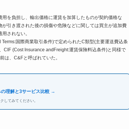
費用を負担し、輸出価格に運賃を加算したものが契約価格な
物が引き渡された後の損傷や危険などに関しては買主が追加費
適用されない。
mercial Terms:国際商業取引条件)で定められたC類型(主要運送費込条
ost Insurance andFreight:運賃保険料込条件)と同様で
以前は、C&Fと呼ばれていた。
みの理解と3サービス比較 →
ックしてみてください。