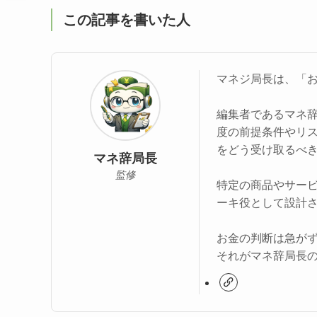
この記事を書いた人
マネジ局長は、「
編集者であるマネ
度の前提条件やリ
をどう受け取るべ
マネ辞局長
監修
特定の商品やサー
ーキ役として設計
お金の判断は急が
それがマネ辞局長