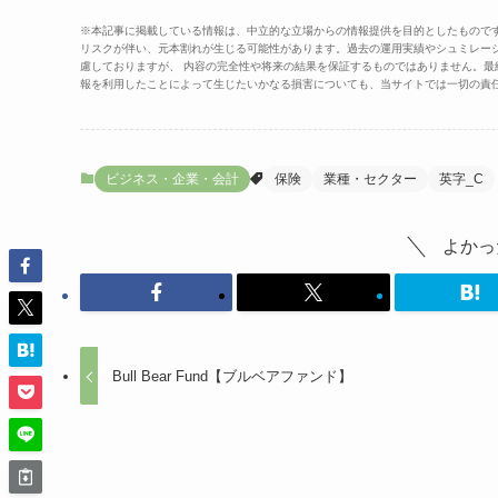
※本記事に掲載している情報は、中立的な立場からの情報提供を目的としたもので
リスクが伴い、元本割れが生じる可能性があります。過去の運用実績やシュミレー
慮しておりますが、 内容の完全性や将来の結果を保証するものではありません。
報を利用したことによって生じたいかなる損害についても、当サイトでは一切の責
ビジネス・企業・会計
保険
業種・セクター
英字_C
よかっ
Bull Bear Fund【ブルベアファンド】