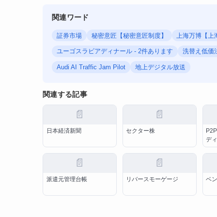
関連ワード
証券市場
秘密意匠【秘密意匠制度】
上海万博【上
ユーゴスラビアディナール - 2件あります
洗替え低価
Audi AI Traffic Jam Pilot
地上デジタル放送
関連する記事
📄
📄
日本経済新聞
セクター株
P2
デ
📄
📄
派遣元管理台帳
リバースモーゲージ
ベ