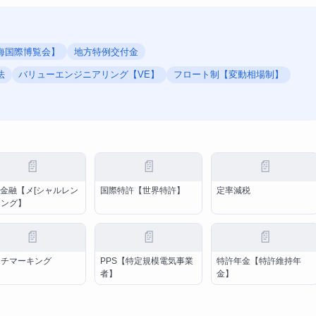
海国際博覧会】
地方特例交付金
法
バリューエンジニアリング【VE】
フロート制【変動相場制】
📄
📄
📄
P金融【メ[シャルレン
国際特許【世界特許】
定率減税
ィング】
📄
📄
📄
ンチマーキング
PPS【特定規模電気事業
特許年金【特許維持年
者】
金】