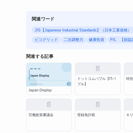
関連ワード
JIS【Japanese Industrial Standards】（日本工業規格）
ピコグリッド
二次調整力
健康投資
P/L 【損
関連する記事
📄
ドットコムバブル【ITバ
特
ブル】
Japan Display
📄
📄
労働政策審議会
登録免許税
キ