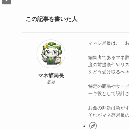
この記事を書いた人
マネジ局長は、「
編集者であるマネ
度の前提条件やリ
をどう受け取るべ
マネ辞局長
監修
特定の商品やサー
ーキ役として設計
お金の判断は急が
それがマネ辞局長