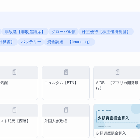
非改選【非改選議席】
グローバル債
株主優待【株主優待制度】
益計算書】
バッテリー
資金調達 【financing】
📄
📄
📄
別気配
ニュルタム【BTN】
AfDB 【アフリカ開発銀
行】
📄
📄
リスト紀元【西暦】
外国人参政権
少額資産損金算入