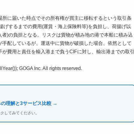
所に届いた時点でその所有権が買主に移転するという取引条
荷揚げするまでの費用(運賃・海上保険料等)を負担し、荷揚げ以
輸入者)の負担となる。リスクは貨物が積み地の港で本船に積み込
が手配しているが、運送中に貨物が破損した場合、依然として
が費用と責任を輸入港まで負うCIFに対し、輸出港までの取
Year()); GOGA Inc. All rights reserved.
みの理解と3サービス比較 →
ックしてみてください。