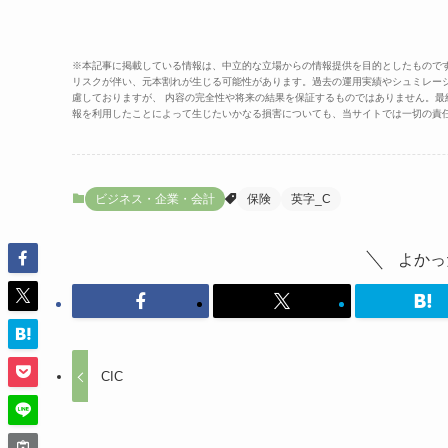
※本記事に掲載している情報は、中立的な立場からの情報提供を目的としたもので
リスクが伴い、元本割れが生じる可能性があります。過去の運用実績やシュミレー
慮しておりますが、 内容の完全性や将来の結果を保証するものではありません。
報を利用したことによって生じたいかなる損害についても、当サイトでは一切の責
ビジネス・企業・会計
保険
英字_C
よかっ
CIC