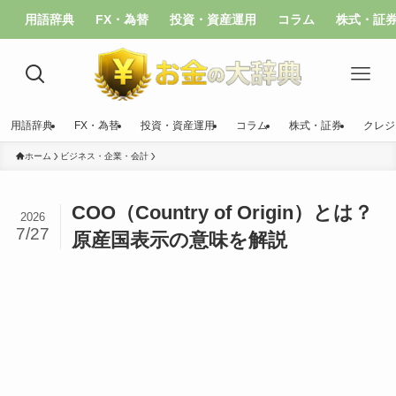
用語辞典
FX・為替
投資・資産運用
コラム
株式・証
用語辞典
FX・為替
投資・資産運用
コラム
株式・証券
クレジ
ホーム
ビジネス・企業・会計
COO（Country of Origin）とは？
2026
7/27
原産国表示の意味を解説