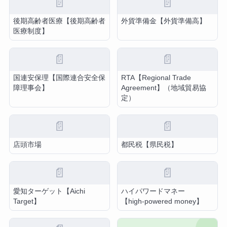
📄
📄
後期高齢者医療【後期高齢者
外貨準備金【外貨準備高】
医療制度】
📄
📄
国連安保理【国際連合安全保
RTA【Regional Trade
障理事会】
Agreement】（地域貿易協
定）
📄
📄
店頭市場
都民税【県民税】
📄
📄
愛知ターゲット【Aichi
ハイパワードマネー
Target】
【high-powered money】