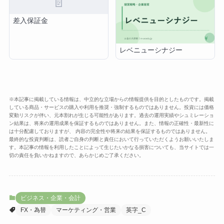
📄
差入保証金
レベニューシナジー
※本記事に掲載している情報は、中立的な立場からの情報提供を目的としたものです。掲載
している商品・サービスの購入や利用を推奨・強制するものではありません。投資には価格
変動リスクが伴い、元本割れが生じる可能性があります。過去の運用実績やシュミレーショ
ン結果は、将来の運用成果を保証するものではありません。また、情報の正確性・最新性に
は十分配慮しておりますが、 内容の完全性や将来の結果を保証するものではありません。
最終的な投資判断は、読者ご自身の判断と責任において行っていただくようお願いいたしま
す。本記事の情報を利用したことによって生じたいかなる損害についても、当サイトでは一
切の責任を負いかねますので、あらかじめご了承ください。
ビジネス・企業・会計
FX・為替
マーケティング・営業
英字_C