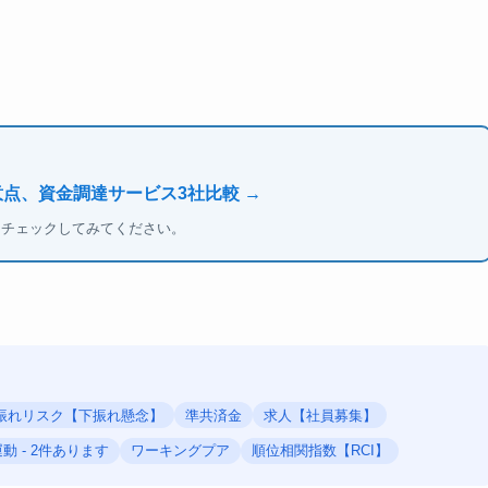
意点、資金調達サービス3社比較 →
もチェックしてみてください。
振れリスク【下振れ懸念】
準共済金
求人【社員募集】
動 - 2件あります
ワーキングプア
順位相関指数【RCI】