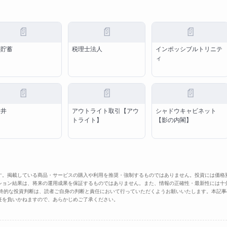
📄
📄
📄
形貯蓄
税理士法人
インポッシブルトリニテ
ィ
📄
📄
📄
天井
アウトライト取引【アウ
シャドウキャビネット
トライト】
【影の内閣】
す。掲載している商品・サービスの購入や利用を推奨・強制するものではありません。投資には価格
ション結果は、将来の運用成果を保証するものではありません。また、情報の正確性・最新性には十
最終的な投資判断は、読者ご自身の判断と責任において行っていただくようお願いいたします。本記事
任を負いかねますので、あらかじめご了承ください。