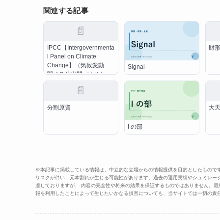
関連する記事
📄
IPCC【Intergovernmenta
財
l Panel on Climate
Change】（気候変動に
Signal
関する政府間パネル）
📄
分割原資
大
I の部
※本記事に掲載している情報は、中立的な立場からの情報提供を目的としたもので
リスクが伴い、元本割れが生じる可能性があります。過去の運用実績やシュミレー
慮しておりますが、 内容の完全性や将来の結果を保証するものではありません。
報を利用したことによって生じたいかなる損害についても、当サイトでは一切の責