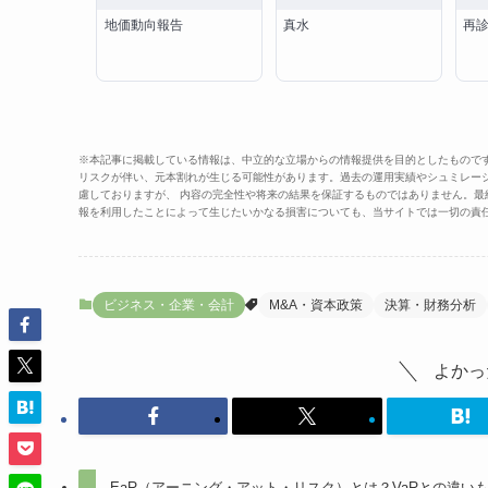
地価動向報告
真水
再
※本記事に掲載している情報は、中立的な立場からの情報提供を目的としたもので
リスクが伴い、元本割れが生じる可能性があります。過去の運用実績やシュミレー
慮しておりますが、 内容の完全性や将来の結果を保証するものではありません。
報を利用したことによって生じたいかなる損害についても、当サイトでは一切の責
ビジネス・企業・会計
M&A・資本政策
決算・財務分析
よかっ
EaR（アーニング・アット・リスク）とは？VaRとの違い