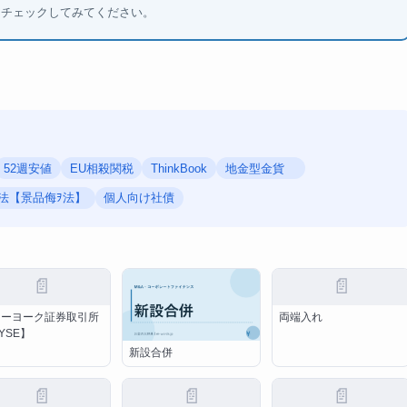
もチェックしてみてください。
52週安値
EU相殺関税
ThinkBook
地金型金貨
法【景品侮ｦ法】
個人向け社債
📄
📄
ューヨーク証券取引所
両端入れ
YSE】
新設合併
📄
📄
📄