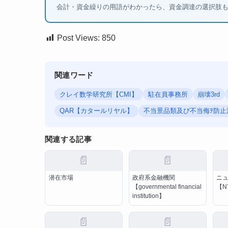
会計・資金繰りの用語がわかったら、資金調達の選択肢
Post Views:
850
関連ワード
クレイ数学研究所【CMI】
駐在員事務所
崩壊3rd
QAR【カタールリヤル】
不当景品類及び不当侮ｦ防止
関連する記事
📄
📄
潜在市場
政府系金融機関
ニ
【governmental financial
【N
institution】
📄
📄