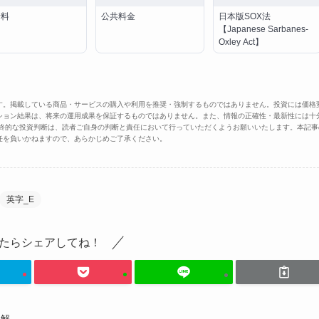
診料
公共料金
日本版SOX法
【Japanese Sarbanes-
Oxley Act】
す。掲載している商品・サービスの購入や利用を推奨・強制するものではありません。投資には価格
ション結果は、将来の運用成果を保証するものではありません。また、情報の正確性・最新性には十
最終的な投資判断は、読者ご自身の判断と責任において行っていただくようお願いいたします。本記事
任を負いかねますので、あらかじめご了承ください。
英字_E
たらシェアしてね！
も解