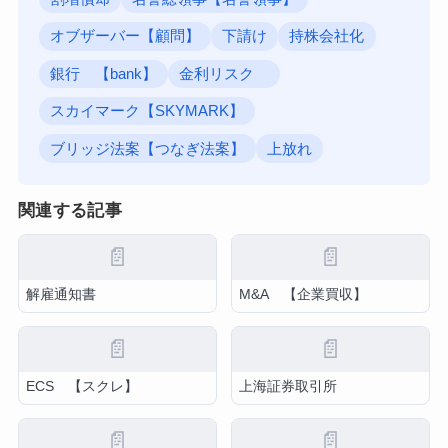
オブザーバー【顧問】
下請け
持株会社化
銀行 【bank】
金利リスク
スカイマーク【SKYMARK】
ブリッジ法案【つなぎ法案】
上放れ
関連する記事
📄
📄
解雇通知書
M&A 【企業買収】
📄
📄
ECS 【スクレ】
上海証券取引所
📄
📄