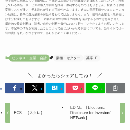
※本記事に掲載している情報は、中立的な立場からの情報提供を目的としたものです。掲載
している商品・サービスの購入や利用を推奨・強制するものではありません。投資には価格
変動リスクが伴い、元本割れが生じる可能性があります。過去の運用実績やシュミレーショ
ン結果は、将来の運用成果を保証するものではありません。また、情報の正確性・最新性に
は十分配慮しておりますが、 内容の完全性や将来の結果を保証するものではありません。
最終的な投資判断は、読者ご自身の判断と責任において行っていただくようお願いいたしま
す。本記事の情報を利用したことによって生じたいかなる損害についても、当サイトでは一
切の責任を負いかねますので、あらかじめご了承ください。
ビジネス・企業・会計
業種・セクター
英字_E
よかったらシェアしてね！
EDINET【Electronic
ECS 【スクレ】
Disclosure for Investors’
NETwork】