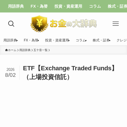
用語辞典
FX・為替
投資・資産運用
コラム
株式・証
用語辞典
FX・為替
投資・資産運用
コラム
株式・証券
クレジ
ホーム
用語辞典
五十音一覧
ETF【Exchange Traded Funds】
2026
8/02
（上場投資信託）