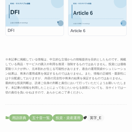
DFI
Article 6
※本記事に掲載している情報は、中立的な立場からの情報提供を目的としたものです。掲載
している商品・サービスの購入や利用を推奨・強制するものではありません。投資には価格
変動リスクが伴い、元本割れが生じる可能性があります。過去の運用実績やシュミレーショ
ン結果は、将来の運用成果を保証するものではありません。また、情報の正確性・最新性に
は十分配慮しておりますが、 内容の完全性や将来の結果を保証するものではありません。
最終的な投資判断は、読者ご自身の判断と責任において行っていただくようお願いいたしま
す。本記事の情報を利用したことによって生じたいかなる損害についても、当サイトでは一
切の責任を負いかねますので、あらかじめご了承ください。
用語辞典
五十音一覧
投資・資産運用
英字_E