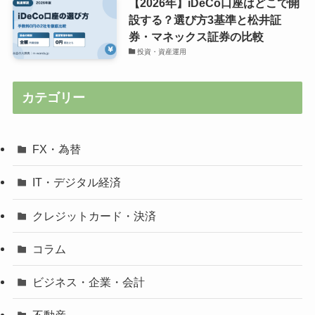
方とおすすめ3社比較｜金融庁登
録業者から選ぶ
暗号資産・Web3
【2026年】年会費無料クレジット
カードの選び方とおすすめ4枚比
較｜生活圏で選ぶ
コラム
【2026年】iDeCo口座はどこで開
設する？選び方3基準と松井証
券・マネックス証券の比較
投資・資産運用
カテゴリー
FX・為替