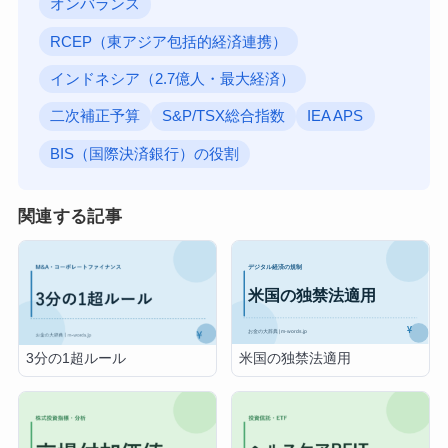
Post Views:
61
関連ワード
損保ジャパン
DCEP
SBIプリズム少短
オンバランス
RCEP（東アジア包括的経済連携）
インドネシア（2.7億人・最大経済）
二次補正予算
S&P/TSX総合指数
IEA APS
BIS（国際決済銀行）の役割
関連する記事