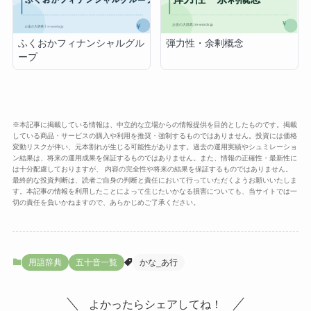
弾力性・余剰概念
ふくおかフィナンシャルグル
ープ
※本記事に掲載している情報は、中立的な立場からの情報提供を目的としたものです。掲載
している商品・サービスの購入や利用を推奨・強制するものではありません。投資には価格
変動リスクが伴い、元本割れが生じる可能性があります。過去の運用実績やシュミレーショ
ン結果は、将来の運用成果を保証するものではありません。また、情報の正確性・最新性に
は十分配慮しておりますが、 内容の完全性や将来の結果を保証するものではありません。
最終的な投資判断は、読者ご自身の判断と責任において行っていただくようお願いいたしま
す。本記事の情報を利用したことによって生じたいかなる損害についても、当サイトでは一
切の責任を負いかねますので、あらかじめご了承ください。
用語辞典
五十音一覧
かな_あ行
よかったらシェアしてね！