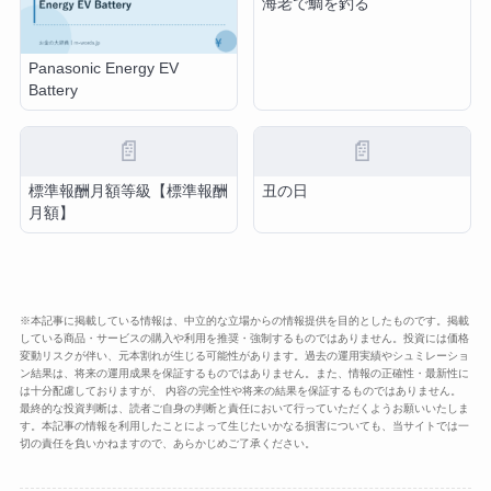
海老で鯛を釣る
Panasonic Energy EV
Battery
📄
📄
標準報酬月額等級【標準報酬
丑の日
月額】
※本記事に掲載している情報は、中立的な立場からの情報提供を目的としたものです。掲載
している商品・サービスの購入や利用を推奨・強制するものではありません。投資には価格
変動リスクが伴い、元本割れが生じる可能性があります。過去の運用実績やシュミレーショ
ン結果は、将来の運用成果を保証するものではありません。また、情報の正確性・最新性に
は十分配慮しておりますが、 内容の完全性や将来の結果を保証するものではありません。
最終的な投資判断は、読者ご自身の判断と責任において行っていただくようお願いいたしま
す。本記事の情報を利用したことによって生じたいかなる損害についても、当サイトでは一
切の責任を負いかねますので、あらかじめご了承ください。