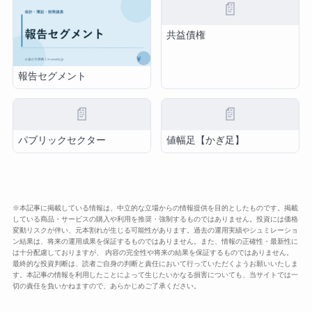
📄
共益債権
報告セグメント
📄
📄
パブリックセクター
値幅足【かぎ足】
※本記事に掲載している情報は、中立的な立場からの情報提供を目的としたものです。掲載
している商品・サービスの購入や利用を推奨・強制するものではありません。投資には価格
変動リスクが伴い、元本割れが生じる可能性があります。過去の運用実績やシュミレーショ
ン結果は、将来の運用成果を保証するものではありません。また、情報の正確性・最新性に
は十分配慮しておりますが、 内容の完全性や将来の結果を保証するものではありません。
最終的な投資判断は、読者ご自身の判断と責任において行っていただくようお願いいたしま
す。本記事の情報を利用したことによって生じたいかなる損害についても、当サイトでは一
切の責任を負いかねますので、あらかじめご了承ください。