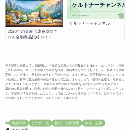
ケルトナーチャンネル
2026年の資産形成を成功さ
せる金融商品比較ガイド
※本記事に掲載している情報は、中立的な立場からの情報提供を目的としたものです。掲載
している商品・サービスの購入や利用を推奨・強制するものではありません。投資には価格
変動リスクが伴い、元本割れが生じる可能性があります。過去の運用実績やシュミレーショ
ン結果は、将来の運用成果を保証するものではありません。また、情報の正確性・最新性に
は十分配慮しておりますが、 内容の完全性や将来の結果を保証するものではありません。
最終的な投資判断は、読者ご自身の判断と責任において行っていただくようお願いいたしま
す。本記事の情報を利用したことによって生じたいかなる損害についても、当サイトでは一
切の責任を負いかねますので、あらかじめご了承ください。
用語辞典
五十音一覧
投資・資産運用
株式・証券
かな_か行