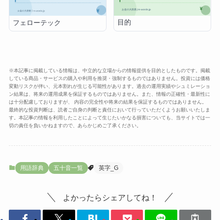
目的
フェローテック
※本記事に掲載している情報は、中立的な立場からの情報提供を目的としたものです。掲載
している商品・サービスの購入や利用を推奨・強制するものではありません。投資には価格
変動リスクが伴い、元本割れが生じる可能性があります。過去の運用実績やシュミレーショ
ン結果は、将来の運用成果を保証するものではありません。また、情報の正確性・最新性に
は十分配慮しておりますが、 内容の完全性や将来の結果を保証するものではありません。
最終的な投資判断は、読者ご自身の判断と責任において行っていただくようお願いいたしま
す。本記事の情報を利用したことによって生じたいかなる損害についても、当サイトでは一
切の責任を負いかねますので、あらかじめご了承ください。
用語辞典
五十音一覧
英字_G
よかったらシェアしてね！