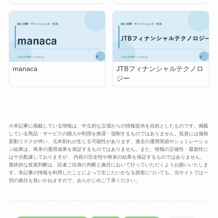
manaca
JTBフィナンシャルテクノロ
ジー
※本記事に掲載している情報は、中立的な立場からの情報提供を目的としたものです。掲載
している商品・サービスの購入や利用を推奨・強制するものではありません。投資には価格
変動リスクが伴い、元本割れが生じる可能性があります。過去の運用実績やシュミレーショ
ン結果は、将来の運用成果を保証するものではありません。また、情報の正確性・最新性に
は十分配慮しておりますが、 内容の完全性や将来の結果を保証するものではありません。
最終的な投資判断は、読者ご自身の判断と責任において行っていただくようお願いいたしま
す。本記事の情報を利用したことによって生じたいかなる損害についても、当サイトでは一
切の責任を負いかねますので、あらかじめご了承ください。