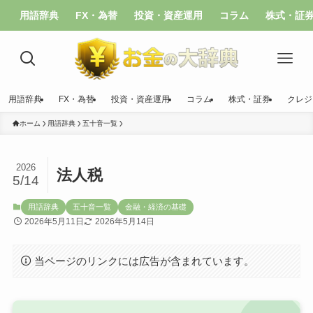
用語辞典
FX・為替
投資・資産運用
コラム
株式・証
用語辞典
FX・為替
投資・資産運用
コラム
株式・証券
クレジ
ホーム
用語辞典
五十音一覧
2026
法人税
5/14
用語辞典
五十音一覧
金融・経済の基礎
2026年5月11日
2026年5月14日
当ページのリンクには広告が含まれています。