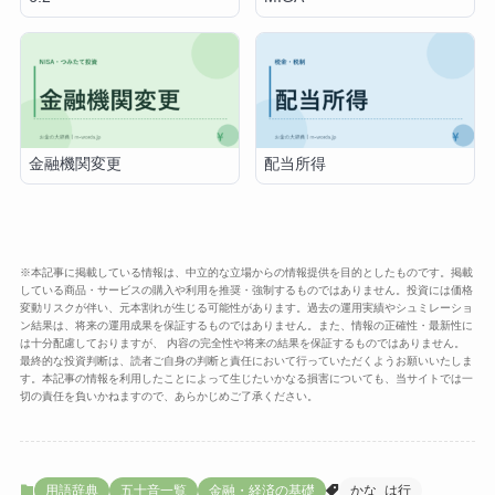
金融機関変更
配当所得
※本記事に掲載している情報は、中立的な立場からの情報提供を目的としたものです。掲載
している商品・サービスの購入や利用を推奨・強制するものではありません。投資には価格
変動リスクが伴い、元本割れが生じる可能性があります。過去の運用実績やシュミレーショ
ン結果は、将来の運用成果を保証するものではありません。また、情報の正確性・最新性に
は十分配慮しておりますが、 内容の完全性や将来の結果を保証するものではありません。
最終的な投資判断は、読者ご自身の判断と責任において行っていただくようお願いいたしま
す。本記事の情報を利用したことによって生じたいかなる損害についても、当サイトでは一
切の責任を負いかねますので、あらかじめご了承ください。
用語辞典
五十音一覧
金融・経済の基礎
かな_は行