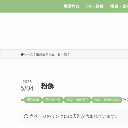
用語辞典
FX・為替
投資・資
ホーム
用語辞典
五十音一覧
2026
粉飾
5/04
用語辞典
五十音一覧
投資・資産運用
金融・経済の基礎
当ページのリンクには広告が含まれています。