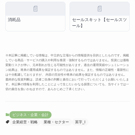
📄
📄
消耗品
セールスキット【セールスツ
ール】
※本記事に掲載している情報は、中立的な立場からの情報提供を目的としたものです。掲載
している商品・サービスの購入や利用を推奨・強制するものではありません。投資には価格
変動リスクが伴い、元本割れが生じる可能性があります。過去の運用実績やシュミレーショ
ン結果は、将来の運用成果を保証するものではありません。また、情報の正確性・最新性に
は十分配慮しておりますが、 内容の完全性や将来の結果を保証するものではありません。
最終的な投資判断は、読者ご自身の判断と責任において行っていただくようお願いいたしま
す。本記事の情報を利用したことによって生じたいかなる損害についても、当サイトでは一
切の責任を負いかねますので、あらかじめご了承ください。
ビジネス・企業・会計
企業経営・戦略
業種・セクター
英字_I