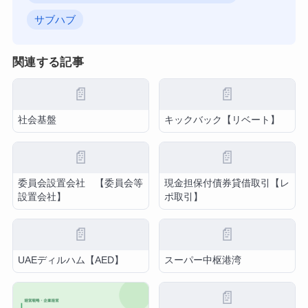
サブハブ
関連する記事
📄
📄
社会基盤
キックバック【リベート】
📄
📄
委員会設置会社 【委員会等
現金担保付債券貸借取引【レ
設置会社】
ポ取引】
📄
📄
UAEディルハム【AED】
スーパー中枢港湾
📄