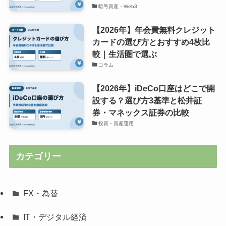
暗号資産・Web3
【2026年】年会費無料クレジット
カードの選び方とおすすめ4枚比
較｜生活圏で選ぶ
コラム
【2026年】iDeCo口座はどこで開
設する？選び方3基準と松井証
券・マネックス証券の比較
投資・資産運用
カテゴリー
FX・為替
IT・デジタル経済