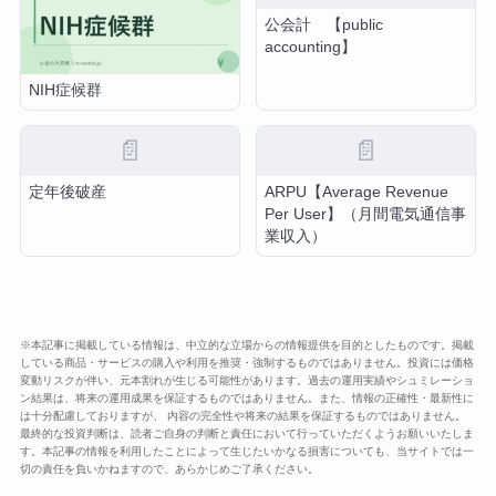
公会計 【public
accounting】
NIH症候群
📄
📄
定年後破産
ARPU【Average Revenue
Per User】（月間電気通信事
業収入）
※本記事に掲載している情報は、中立的な立場からの情報提供を目的としたものです。掲載
している商品・サービスの購入や利用を推奨・強制するものではありません。投資には価格
変動リスクが伴い、元本割れが生じる可能性があります。過去の運用実績やシュミレーショ
ン結果は、将来の運用成果を保証するものではありません。また、情報の正確性・最新性に
は十分配慮しておりますが、 内容の完全性や将来の結果を保証するものではありません。
最終的な投資判断は、読者ご自身の判断と責任において行っていただくようお願いいたしま
す。本記事の情報を利用したことによって生じたいかなる損害についても、当サイトでは一
切の責任を負いかねますので、あらかじめご了承ください。