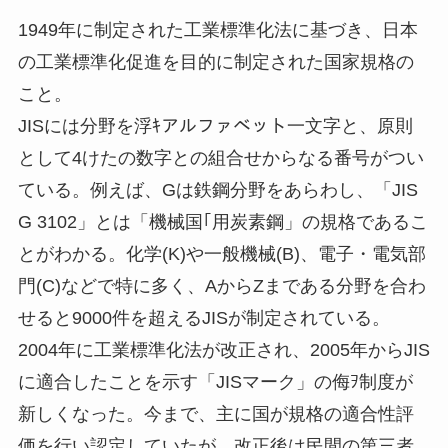
1949年に制定された工業標準化法に基づき、日本
の工業標準化促進を目的に制定された国家規格の
こと。
JISには分野を浮ｷアルファベット一文字と、原則
として4けたの数字との組合せからなる番号がつい
ている。例えば、Gは鉄鋼分野をあらわし、「JIS
G 3102」とは「機械国｢用炭素鋼」の規格であるこ
とがわかる。化学(K)や一般機械(B)、電子・電気部
門(C)などで特に多く、AからZまである分野を合わ
せると9000件を超えるJISが制定されている。
2004年に工業標準化法が改正され、2005年からJIS
に適合したことを示す「JISマーク」の侮ｦ制度が
新しくなった。今まで、主に国が規格の適合性評
価を行い認定していたが、改正後は民間の第三者