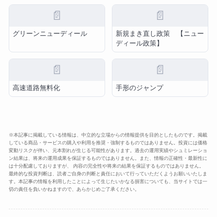
📄
📄
グリーンニューディール
新規まき直し政策 【ニュー
ディール政策】
📄
📄
高速道路無料化
手形のジャンプ
※本記事に掲載している情報は、中立的な立場からの情報提供を目的としたものです。掲載
している商品・サービスの購入や利用を推奨・強制するものではありません。投資には価格
変動リスクが伴い、元本割れが生じる可能性があります。過去の運用実績やシュミレーショ
ン結果は、将来の運用成果を保証するものではありません。また、情報の正確性・最新性に
は十分配慮しておりますが、 内容の完全性や将来の結果を保証するものではありません。
最終的な投資判断は、読者ご自身の判断と責任において行っていただくようお願いいたしま
す。本記事の情報を利用したことによって生じたいかなる損害についても、当サイトでは一
切の責任を負いかねますので、あらかじめご了承ください。