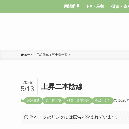
用語辞典
FX・為替
投資・資
ホーム
用語辞典
五十音一覧
2026
上昇二本陰線
5/13
2026
用語辞典
五十音一覧
投資・資産運用
株式・証券
当ページのリンクには広告が含まれています。