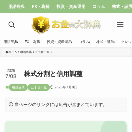
用語辞典
FX・為替
投資・資産運用
コラム
株式・証
用語辞典
FX・為替
投資・資産運用
コラム
株式・証券
クレジ
ホーム
用語辞典
五十音一覧
2026
株式分割と信用調整
7/08
2026年7月8日
用語辞典
五十音一覧
当ページのリンクには広告が含まれています。