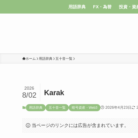
用語辞典
FX・為替
投資・資
ホーム
用語辞典
五十音一覧
2026
Karak
8/02
2026年4月23日
用語辞典
五十音一覧
暗号資産・Web3
当ページのリンクには広告が含まれています。