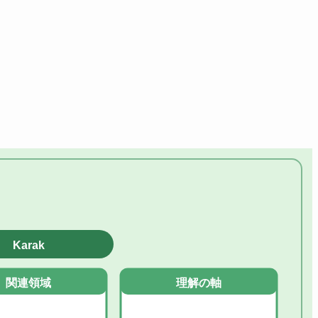
Karak
関連領域
理解の軸