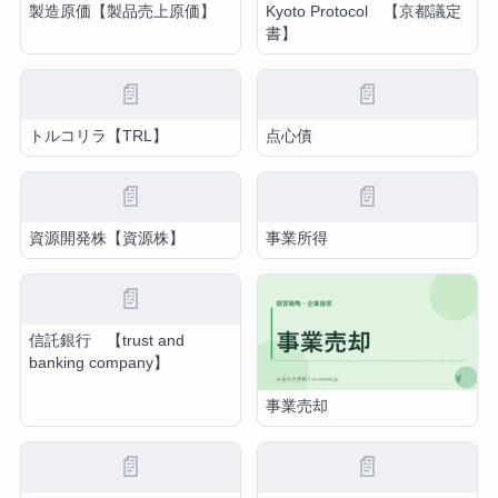
製造原価【製品売上原価】
Kyoto Protocol 【京都議定
書】
📄
📄
トルコリラ【TRL】
点心債
📄
📄
資源開発株【資源株】
事業所得
📄
信託銀行 【trust and
banking company】
事業売却
📄
📄