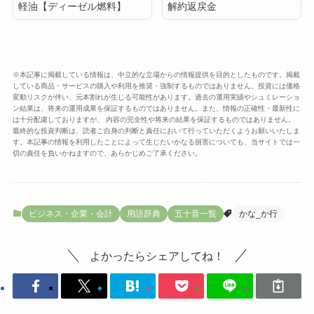
軽油【ディーゼル燃料】
解約返戻金
※本記事に掲載している情報は、中立的な立場からの情報提供を目的としたものです。掲載
している商品・サービスの購入や利用を推奨・強制するものではありません。投資には価格
変動リスクが伴い、元本割れが生じる可能性があります。過去の運用実績やシュミレーショ
ン結果は、将来の運用成果を保証するものではありません。また、情報の正確性・最新性に
は十分配慮しておりますが、 内容の完全性や将来の結果を保証するものではありません。
最終的な投資判断は、読者ご自身の判断と責任において行っていただくようお願いいたしま
す。本記事の情報を利用したことによって生じたいかなる損害についても、当サイトでは一
切の責任を負いかねますので、あらかじめご了承ください。
ビジネス・企業・会計
用語辞典
五十音一覧
かな_か行
よかったらシェアしてね！