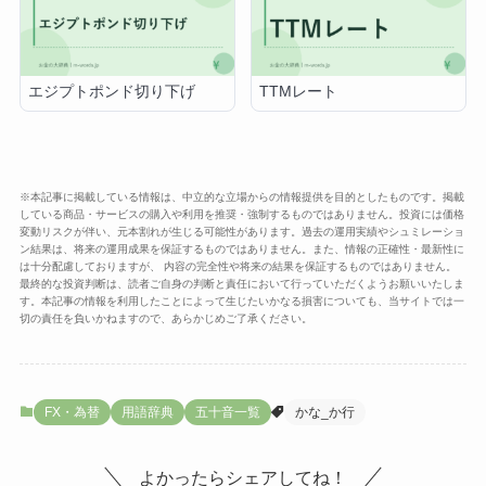
エジプトポンド切り下げ
TTMレート
※本記事に掲載している情報は、中立的な立場からの情報提供を目的としたものです。掲載
している商品・サービスの購入や利用を推奨・強制するものではありません。投資には価格
変動リスクが伴い、元本割れが生じる可能性があります。過去の運用実績やシュミレーショ
ン結果は、将来の運用成果を保証するものではありません。また、情報の正確性・最新性に
は十分配慮しておりますが、 内容の完全性や将来の結果を保証するものではありません。
最終的な投資判断は、読者ご自身の判断と責任において行っていただくようお願いいたしま
す。本記事の情報を利用したことによって生じたいかなる損害についても、当サイトでは一
切の責任を負いかねますので、あらかじめご了承ください。
FX・為替
用語辞典
五十音一覧
かな_か行
よかったらシェアしてね！