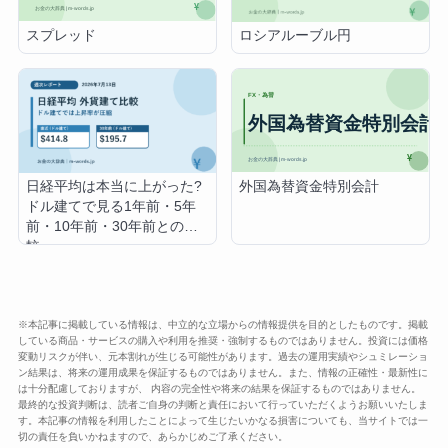
スプレッド
ロシアルーブル円
外国為替資金特別会計
日経平均は本当に上がった?
ドル建てで見る1年前・5年
前・10年前・30年前との比
較
※本記事に掲載している情報は、中立的な立場からの情報提供を目的としたものです。掲載
している商品・サービスの購入や利用を推奨・強制するものではありません。投資には価格
変動リスクが伴い、元本割れが生じる可能性があります。過去の運用実績やシュミレーショ
ン結果は、将来の運用成果を保証するものではありません。また、情報の正確性・最新性に
は十分配慮しておりますが、 内容の完全性や将来の結果を保証するものではありません。
最終的な投資判断は、読者ご自身の判断と責任において行っていただくようお願いいたしま
す。本記事の情報を利用したことによって生じたいかなる損害についても、当サイトでは一
切の責任を負いかねますので、あらかじめご了承ください。