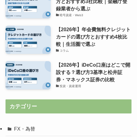
方とおすすめ3社比較｜金融庁登
録業者から選ぶ
暗号資産・Web3
【2026年】年会費無料クレジット
カードの選び方とおすすめ4枚比
較｜生活圏で選ぶ
コラム
【2026年】iDeCo口座はどこで開
設する？選び方3基準と松井証
券・マネックス証券の比較
投資・資産運用
カテゴリー
FX・為替