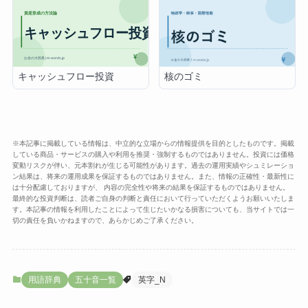
キャッシュフロー投資
核のゴミ
※本記事に掲載している情報は、中立的な立場からの情報提供を目的としたものです。掲載
している商品・サービスの購入や利用を推奨・強制するものではありません。投資には価格
変動リスクが伴い、元本割れが生じる可能性があります。過去の運用実績やシュミレーショ
ン結果は、将来の運用成果を保証するものではありません。また、情報の正確性・最新性に
は十分配慮しておりますが、 内容の完全性や将来の結果を保証するものではありません。
最終的な投資判断は、読者ご自身の判断と責任において行っていただくようお願いいたしま
す。本記事の情報を利用したことによって生じたいかなる損害についても、当サイトでは一
切の責任を負いかねますので、あらかじめご了承ください。
用語辞典
五十音一覧
英字_N