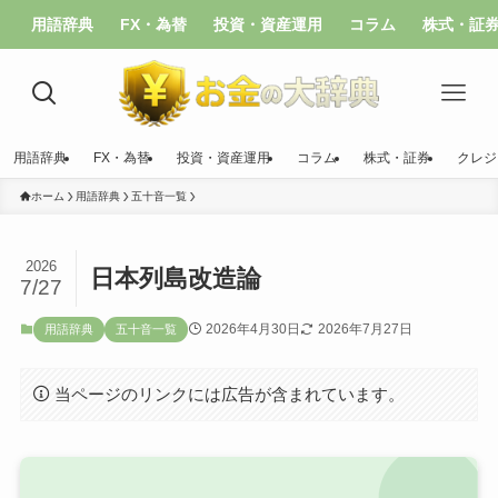
用語辞典
FX・為替
投資・資産運用
コラム
株式・証
用語辞典
FX・為替
投資・資産運用
コラム
株式・証券
クレジ
ホーム
用語辞典
五十音一覧
2026
日本列島改造論
7/27
2026年4月30日
2026年7月27日
用語辞典
五十音一覧
当ページのリンクには広告が含まれています。