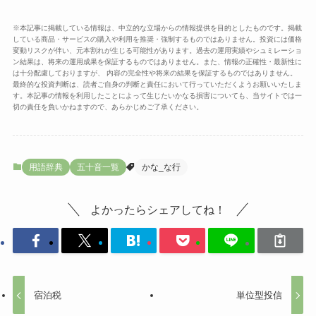
※本記事に掲載している情報は、中立的な立場からの情報提供を目的としたものです。掲載
している商品・サービスの購入や利用を推奨・強制するものではありません。投資には価格
変動リスクが伴い、元本割れが生じる可能性があります。過去の運用実績やシュミレーショ
ン結果は、将来の運用成果を保証するものではありません。また、情報の正確性・最新性に
は十分配慮しておりますが、 内容の完全性や将来の結果を保証するものではありません。
最終的な投資判断は、読者ご自身の判断と責任において行っていただくようお願いいたしま
す。本記事の情報を利用したことによって生じたいかなる損害についても、当サイトでは一
切の責任を負いかねますので、あらかじめご了承ください。
用語辞典
五十音一覧
かな_な行
よかったらシェアしてね！
宿泊税
単位型投信