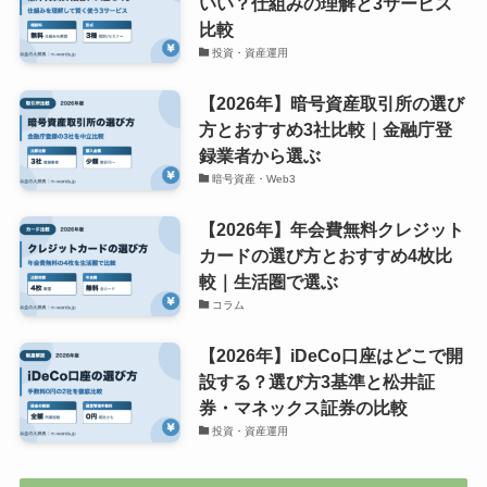
いい？仕組みの理解と3サービス
比較
投資・資産運用
【2026年】暗号資産取引所の選び
方とおすすめ3社比較｜金融庁登
録業者から選ぶ
暗号資産・Web3
【2026年】年会費無料クレジット
カードの選び方とおすすめ4枚比
較｜生活圏で選ぶ
コラム
【2026年】iDeCo口座はどこで開
設する？選び方3基準と松井証
券・マネックス証券の比較
投資・資産運用