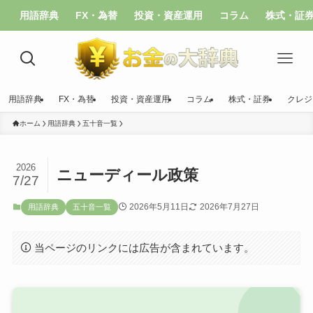
用語辞典
FX・為替
投資・資産運用
コラム
株式・証
用語辞典
FX・為替
投資・資産運用
コラム
株式・証券
クレジ
ホーム
用語辞典
五十音一覧
2026
ニューディール政策
7/27
2026年5月11日
2026年7月27日
用語辞典
五十音一覧
当ページのリンクには広告が含まれています。