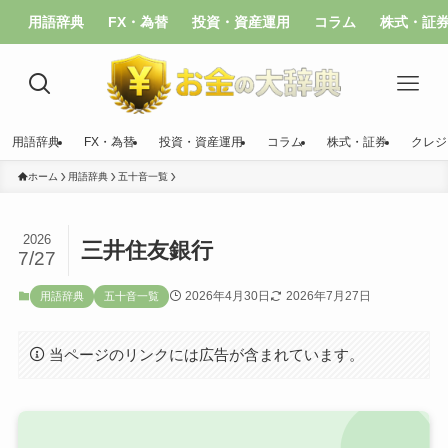
用語辞典
FX・為替
投資・資産運用
コラム
株式・証
用語辞典
FX・為替
投資・資産運用
コラム
株式・証券
クレジ
ホーム
用語辞典
五十音一覧
2026
三井住友銀行
7/27
2026年4月30日
2026年7月27日
用語辞典
五十音一覧
当ページのリンクには広告が含まれています。