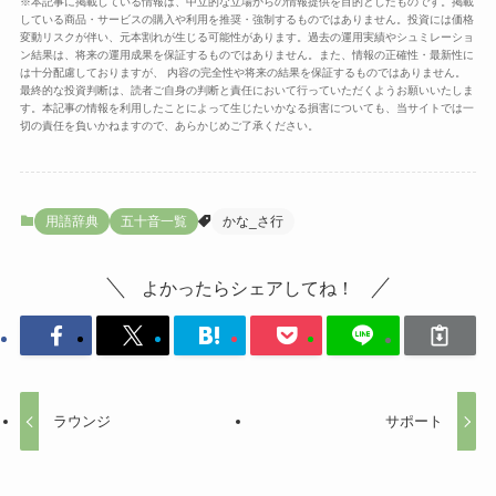
※本記事に掲載している情報は、中立的な立場からの情報提供を目的としたものです。掲載
している商品・サービスの購入や利用を推奨・強制するものではありません。投資には価格
変動リスクが伴い、元本割れが生じる可能性があります。過去の運用実績やシュミレーショ
ン結果は、将来の運用成果を保証するものではありません。また、情報の正確性・最新性に
は十分配慮しておりますが、 内容の完全性や将来の結果を保証するものではありません。
最終的な投資判断は、読者ご自身の判断と責任において行っていただくようお願いいたしま
す。本記事の情報を利用したことによって生じたいかなる損害についても、当サイトでは一
切の責任を負いかねますので、あらかじめご了承ください。
用語辞典
五十音一覧
かな_さ行
よかったらシェアしてね！
ラウンジ
サポート