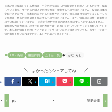
※本記事に掲載している情報は、中立的な立場からの情報提供を目的としたものです。掲載
している商品・サービスの購入や利用を推奨・強制するものではありません。投資には価格
変動リスクが伴い、元本割れが生じる可能性があります。過去の運用実績やシュミレーショ
ン結果は、将来の運用成果を保証するものではありません。また、情報の正確性・最新性に
は十分配慮しておりますが、 内容の完全性や将来の結果を保証するものではありません。
最終的な投資判断は、読者ご自身の判断と責任において行っていただくようお願いいたしま
す。本記事の情報を利用したことによって生じたいかなる損害についても、当サイトでは一
切の責任を負いかねますので、あらかじめご了承ください。
FX・為替
用語辞典
五十音一覧
かな_ら行
よかったらシェアしてね！
pip
証拠金率