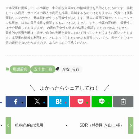
※本記事に掲載している情報は、中立的な立場からの情報提供を目的としたものです。掲載
している商品・サービスの購入や利用を推奨・強制するものではありません。投資には価格
変動リスクが伴い、元本割れが生じる可能性があります。過去の運用実績やシュミレーショ
ン結果は、将来の運用成果を保証するものではありません。また、情報の正確性・最新性に
は十分配慮しておりますが、 内容の完全性や将来の結果を保証するものではありません。
最終的な投資判断は、読者ご自身の判断と責任において行っていただくようお願いいたしま
す。本記事の情報を利用したことによって生じたいかなる損害についても、当サイトでは一
切の責任を負いかねますので、あらかじめご了承ください。
用語辞典
五十音一覧
かな_ら行
よかったらシェアしてね！
租税条約の活用
SDR（特別引き出し権）