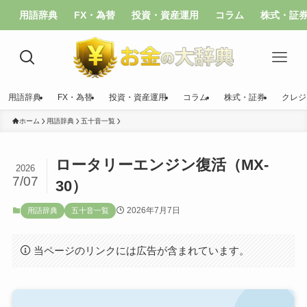
用語辞典
FX・為替
投資・資産運用
コラム
株式・証
用語辞典
FX・為替
投資・資産運用
コラム
株式・証券
クレジ
ホーム
用語辞典
五十音一覧
ロータリーエンジン復活（MX-
2026
7/07
30）
2026年7月7日
用語辞典
五十音一覧
当ページのリンクには広告が含まれています。