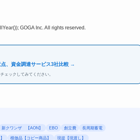
Year()); GOGA Inc. All rights reserved.
意点、資金調達サービス3社比較 →
もチェックしてみてください。
新クワンザ 【AON】
EBO
創立費
長周期蓄電
数】
模倣品【コピー商品】
現提【現渡し】