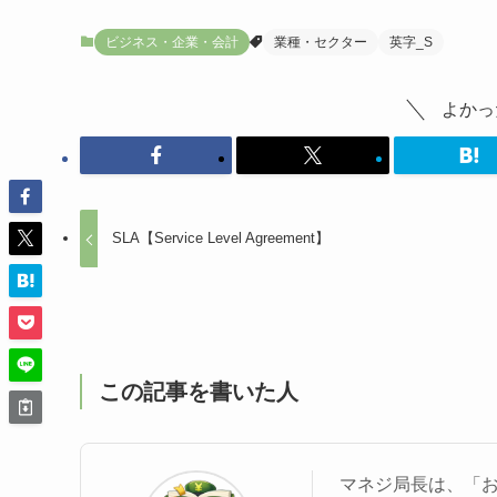
ビジネス・企業・会計
業種・セクター
英字_S
よかっ
SLA【Service Level Agreement】
この記事を書いた人
マネジ局長は、「