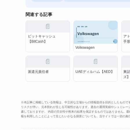
関連する記事
📄
ビットキャッシュ
ア
【BitCash】
手
Volkswagen
📄
📄
派遣元責任者
UAEディルハム【AED】
東
ズ
※本記事に掲載している情報は、中立的な立場からの情報提供を目的としたもので
リスクが伴い、元本割れが生じる可能性があります。過去の運用実績やシュミレー
慮しておりますが、 内容の完全性や将来の結果を保証するものではありません。
報を利用したことによって生じたいかなる損害についても、当サイトでは一切の責