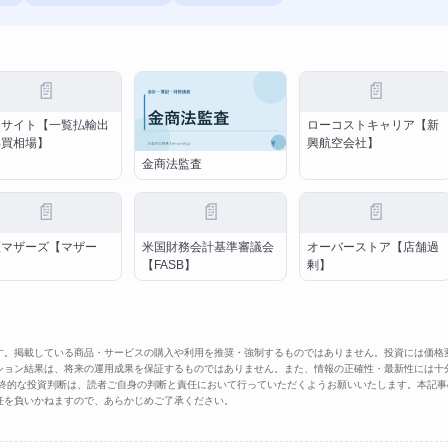
📄
📄
トサイト【一覧払輸出
ローコストキャリア【新
形買相場】
興航空会社】
金商法監査
📄
📄
📄
証マザーズ【マザー
米国財務会計基準審議会
オーバーストア【店舗過
】
【FASB】
剰】
す。掲載している商品・サービスの購入や利用を推奨・強制するものではありません。投資には価格
ション結果は、将来の運用成果を保証するものではありません。また、情報の正確性・最新性には十
最終的な投資判断は、読者ご自身の判断と責任において行っていただくようお願いいたします。本記事
任を負いかねますので、あらかじめご了承ください。