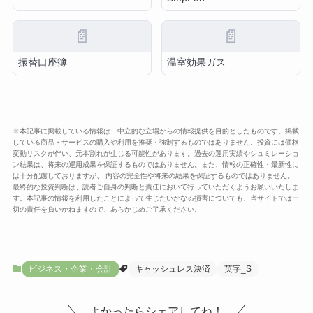
📄
📄
振替口座簿
温室効果ガス
※本記事に掲載している情報は、中立的な立場からの情報提供を目的としたものです。掲載
している商品・サービスの購入や利用を推奨・強制するものではありません。投資には価格
変動リスクが伴い、元本割れが生じる可能性があります。過去の運用実績やシュミレーショ
ン結果は、将来の運用成果を保証するものではありません。また、情報の正確性・最新性に
は十分配慮しておりますが、 内容の完全性や将来の結果を保証するものではありません。
最終的な投資判断は、読者ご自身の判断と責任において行っていただくようお願いいたしま
す。本記事の情報を利用したことによって生じたいかなる損害についても、当サイトでは一
切の責任を負いかねますので、あらかじめご了承ください。
ビジネス・企業・会計
キャッシュレス決済
英字_S
よかったらシェアしてね！