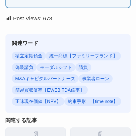
Post Views:
673
関連ワード
積立定期預金
統一商標【ファミリーブランド】
偽装請負
モーダルシフト
請負
M&Aキャピタルパートナーズ
事業者ローン
簡易買収倍率【EV/EBITDA倍率】
正味現在価値【NPV】
約束手形 【time note】
関連する記事
📄
📄