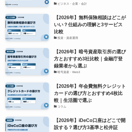
ビジネス・企業・会計
【2026年】無料保険相談はどこが
いい？仕組みの理解と3サービス
比較
投資・資産運用
【2026年】暗号資産取引所の選び
方とおすすめ3社比較｜金融庁登
録業者から選ぶ
暗号資産・Web3
【2026年】年会費無料クレジット
カードの選び方とおすすめ4枚比
較｜生活圏で選ぶ
コラム
【2026年】iDeCo口座はどこで開
設する？選び方3基準と松井証