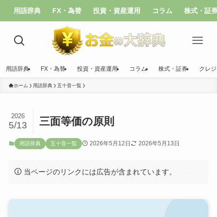
用語辞典
FX・為替
投資・資産運用
コラム
株式・証
用語辞典
FX・為替
投資・資産運用
コラム
株式・証券
クレジ
ホーム
用語辞典
五十音一覧
2026
三面等価の原則
5/13
2026年5月12日
2026年5月13日
用語辞典
五十音一覧
当ページのリンクには広告が含まれています。