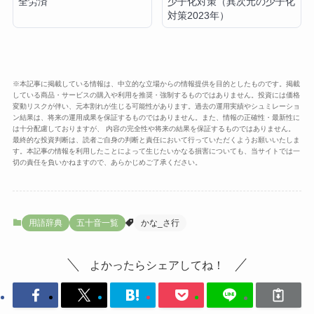
少子化対策（異次元の少子化
全労済
対策2023年）
※本記事に掲載している情報は、中立的な立場からの情報提供を目的としたものです。掲載
している商品・サービスの購入や利用を推奨・強制するものではありません。投資には価格
変動リスクが伴い、元本割れが生じる可能性があります。過去の運用実績やシュミレーショ
ン結果は、将来の運用成果を保証するものではありません。また、情報の正確性・最新性に
は十分配慮しておりますが、 内容の完全性や将来の結果を保証するものではありません。
最終的な投資判断は、読者ご自身の判断と責任において行っていただくようお願いいたしま
す。本記事の情報を利用したことによって生じたいかなる損害についても、当サイトでは一
切の責任を負いかねますので、あらかじめご了承ください。
用語辞典
五十音一覧
かな_さ行
よかったらシェアしてね！