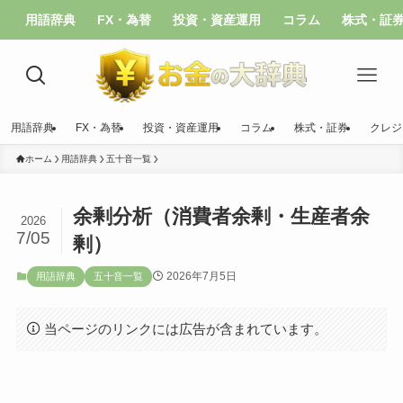
用語辞典
FX・為替
投資・資産運用
コラム
株式・証
用語辞典
FX・為替
投資・資産運用
コラム
株式・証券
クレジ
ホーム
用語辞典
五十音一覧
余剰分析（消費者余剰・生産者余
2026
7/05
剰）
2026年7月5日
用語辞典
五十音一覧
当ページのリンクには広告が含まれています。