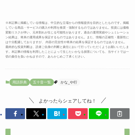
※本記事に掲載している情報は、中立的な立場からの情報提供を目的としたものです。掲載
している商品・サービスの購入や利用を推奨・強制するものではありません。投資には価格
変動リスクが伴い、元本割れが生じる可能性があります。過去の運用実績やシュミレーショ
ン結果は、将来の運用成果を保証するものではありません。また、情報の正確性・最新性に
は十分配慮しておりますが、 内容の完全性や将来の結果を保証するものではありません。
最終的な投資判断は、読者ご自身の判断と責任において行っていただくようお願いいたしま
す。本記事の情報を利用したことによって生じたいかなる損害についても、当サイトでは一
切の責任を負いかねますので、あらかじめご了承ください。
用語辞典
五十音一覧
かな_や行
よかったらシェアしてね！