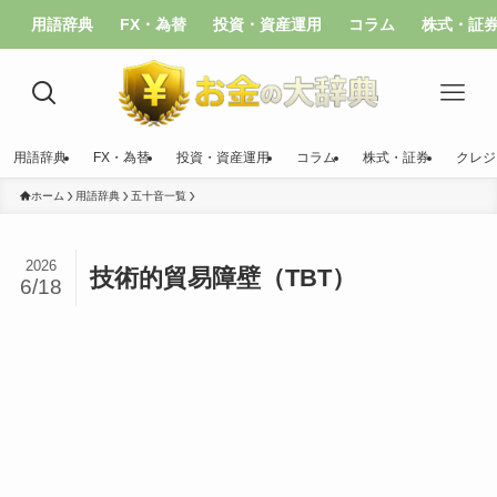
用語辞典
FX・為替
投資・資産運用
コラム
株式・証
用語辞典
FX・為替
投資・資産運用
コラム
株式・証券
クレジ
ホーム
用語辞典
五十音一覧
2026
技術的貿易障壁（TBT）
6/18