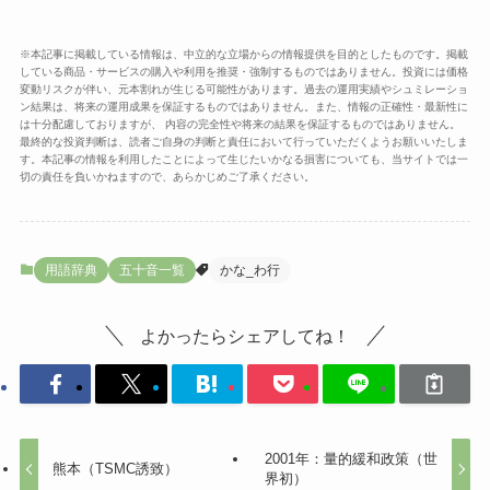
※本記事に掲載している情報は、中立的な立場からの情報提供を目的としたものです。掲載
している商品・サービスの購入や利用を推奨・強制するものではありません。投資には価格
変動リスクが伴い、元本割れが生じる可能性があります。過去の運用実績やシュミレーショ
ン結果は、将来の運用成果を保証するものではありません。また、情報の正確性・最新性に
は十分配慮しておりますが、 内容の完全性や将来の結果を保証するものではありません。
最終的な投資判断は、読者ご自身の判断と責任において行っていただくようお願いいたしま
す。本記事の情報を利用したことによって生じたいかなる損害についても、当サイトでは一
切の責任を負いかねますので、あらかじめご了承ください。
用語辞典
五十音一覧
かな_わ行
よかったらシェアしてね！
2001年：量的緩和政策（世
熊本（TSMC誘致）
界初）