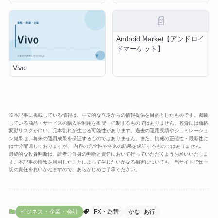
📄
Android Market【アンドロイ
ドマーケット】
Vivo
※本記事に掲載している情報は、中立的な立場からの情報提供を目的としたものです。掲載
している商品・サービスの購入や利用を推奨・強制するものではありません。投資には価格
変動リスクが伴い、元本割れが生じる可能性があります。過去の運用実績やシュミレーショ
ン結果は、将来の運用成果を保証するものではありません。また、情報の正確性・最新性に
は十分配慮しておりますが、 内容の完全性や将来の結果を保証するものではありません。
最終的な投資判断は、読者ご自身の判断と責任において行っていただくようお願いいたしま
す。本記事の情報を利用したことによって生じたいかなる損害についても、当サイトでは一
切の責任を負いかねますので、あらかじめご了承ください。
ビジネス・企業・会計
FX・為替
かな_あ行