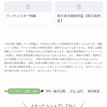
📄
📄
ランチェスター戦略
税引前当期純利益【税引前利
益】
※本記事に掲載している情報は、中立的な立場からの情報提供を目的としたものです。掲載
している商品・サービスの購入や利用を推奨・強制するものではありません。投資には価格
変動リスクが伴い、元本割れが生じる可能性があります。過去の運用実績やシュミレーショ
ン結果は、将来の運用成果を保証するものではありません。また、情報の正確性・最新性に
は十分配慮しておりますが、 内容の完全性や将来の結果を保証するものではありません。
最終的な投資判断は、読者ご自身の判断と責任において行っていただくようお願いいたしま
す。本記事の情報を利用したことによって生じたいかなる損害についても、当サイトでは一
切の責任を負いかねますので、あらかじめご了承ください。
ビジネス・企業・会計
IPO・株式公開
かな_あ行
株式投資
よかったらシェアしてね！