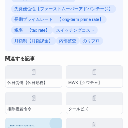
先発優位性【ファーストムーバーアドバンテージ】
長期プライムレート 【long-term prime rate】
税率 【tax rate】
スイッチングコスト
月額制【月額課金】
内部監査
のりプロ
関連する記事
📄
📄
休日労働【休日勤務】
MWK【クワチャ】
📄
📄
排除措置命令
クールビズ
📄