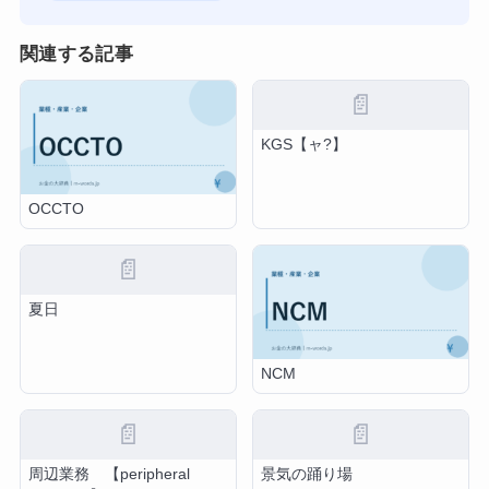
関連する記事
📄
KGS【ャ?】
OCCTO
📄
夏日
NCM
📄
📄
周辺業務 【peripheral
景気の踊り場