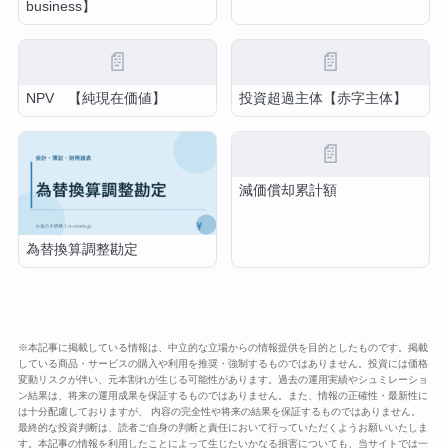
business】
📄
📄
NPV 【純現在価値】
投資超過主体【赤字主体】
📄
減価償却累計額
為替換算調整勘定
※本記事に掲載している情報は、中立的な立場からの情報提供を目的としたものです。掲載
している商品・サービスの購入や利用を推奨・強制するものではありません。投資には価格
変動リスクが伴い、元本割れが生じる可能性があります。過去の運用実績やシュミレーショ
ン結果は、将来の運用成果を保証するものではありません。また、情報の正確性・最新性に
は十分配慮しておりますが、 内容の完全性や将来の結果を保証するものではありません。
最終的な投資判断は、読者ご自身の判断と責任において行っていただくようお願いいたしま
す。本記事の情報を利用したことによって生じたいかなる損害についても、当サイトでは一