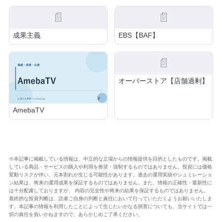
📄
📄
成果主義
EBS【BAF】
📄
オーバーストア【店舗過剰】
AmebaTV
※本記事に掲載している情報は、中立的な立場からの情報提供を目的としたものです。掲載
している商品・サービスの購入や利用を推奨・強制するものではありません。投資には価格
変動リスクが伴い、元本割れが生じる可能性があります。過去の運用実績やシュミレーショ
ン結果は、将来の運用成果を保証するものではありません。また、情報の正確性・最新性に
は十分配慮しておりますが、 内容の完全性や将来の結果を保証するものではありません。
最終的な投資判断は、読者ご自身の判断と責任において行っていただくようお願いいたしま
す。本記事の情報を利用したことによって生じたいかなる損害についても、当サイトでは一
切の責任を負いかねますので、あらかじめご了承ください。