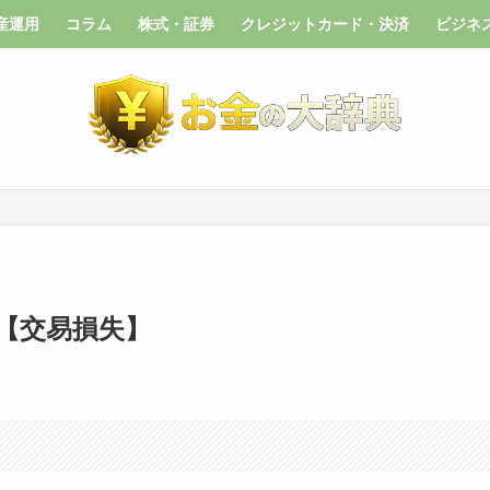
産運用
コラム
株式・証券
クレジットカード・決済
ビジネ
【交易損失】