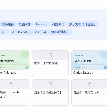
控除項目
負債の部
Fan-Out
利益供与
原子力発電【原発】
カイ】
より良い暮らし指標【OECD幸福度指標】
📄
年調 【年末調整】
er Automate
Carlos Tavares
📄
📄
📄
需要 【capital
国保【国民健康保険】
自治体【地方自治体】
mand】