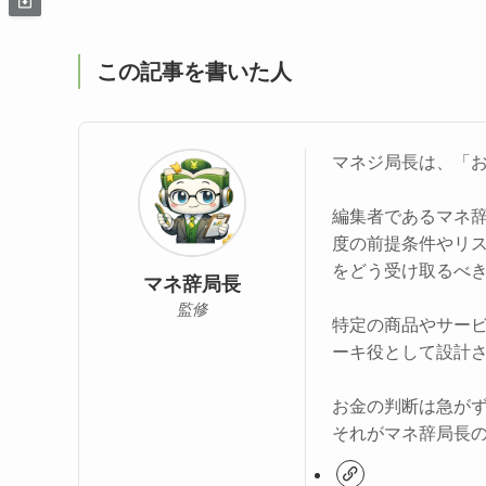
この記事を書いた人
マネジ局長は、「
編集者であるマネ
度の前提条件やリ
をどう受け取るべ
マネ辞局長
監修
特定の商品やサー
ーキ役として設計
お金の判断は急が
それがマネ辞局長